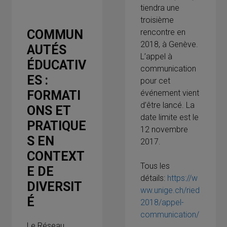
tiendra une
troisième
COMMUN
rencontre en
2018, à Genève.
AUTÉS
L’appel à
ÉDUCATIV
communication
ES :
pour cet
FORMATI
événement vient
d’être lancé. La
ONS ET
date limite est le
PRATIQUE
12 novembre
S EN
2017.
CONTEXT
Tous les
E DE
détails:
https://w
DIVERSIT
ww.unige.ch/ried
É
2018/appel-
communication/
Le Réseau