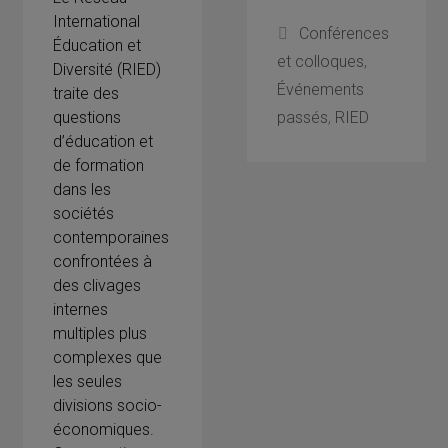
International
Catégories
Conférences
Éducation et
et colloques
,
Diversité (RIED)
Événements
traite des
questions
passés
,
RIED
d’éducation et
de formation
dans les
sociétés
contemporaines
confrontées à
des clivages
internes
multiples plus
complexes que
les seules
divisions socio-
économiques.