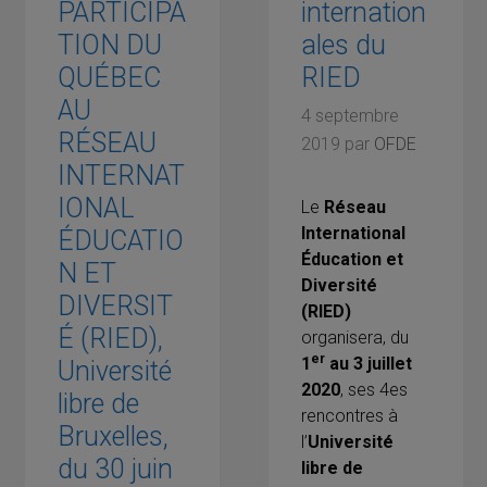
PARTICIPA
internation
TION DU
ales du
QUÉBEC
RIED
AU
4 septembre
RÉSEAU
2019
par
OFDE
INTERNAT
IONAL
Le
Réseau
International
ÉDUCATIO
Éducation et
N ET
Diversité
DIVERSIT
(RIED)
É (RIED),
organisera, du
er
1
au 3 juillet
Université
2020
, ses 4es
libre de
rencontres à
Bruxelles,
l’
Université
du 30 juin
libre de