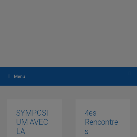
Aller
au
contenu
Menu
SYMPOSI
4es
UM AVEC
Rencontre
LA
s