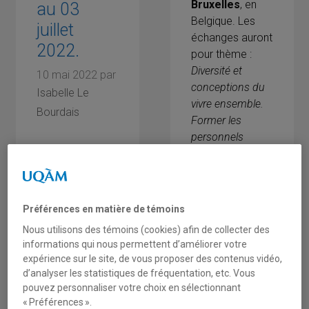
Bruxelles
, en
au 03
Belgique. Les
juillet
échanges auront
2022.
pour thème :
Diversité et
10 mai 2022
par
conceptions du
Isabelle Le
vivre ensemble.
Bourdais
Former les
personnels
Consulter le
éducatifs à
programme :
l’heure du débat
sur les
fondements
https://www.ulb.be/fr/plateforme-
Préférences en matière de témoins
culturels et
collaborative-ulb-e-col-
Nous utilisons des témoins (cookies) afin de collecter des
philosophiques
e/ried2020
informations qui nous permettent d’améliorer votre
du vivre
expérience sur le site, de vous proposer des contenus vidéo,
ensemble
.
d’analyser les statistiques de fréquentation, etc. Vous
pouvez personnaliser votre choix en sélectionnant
symposiums-Qc-
Afin d’assurer
« Préférences ».
RIED-2022-