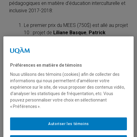
pédagogiques en matière d’éducation interculturelle et
inclusive 2017-2018:
Le premier prix du MEES (750$) est allé au projet
10 : projet de
Liliane Basque
,
Patrick
Blanchette
,
Bianca Girouard
et
Lara-Kim
Lessard-Giguère
(UQAM)
Le second prix (450$) du MEES est allé au projet
9, qui cumule le prix de la chaire UQAM sur les
Préférences en matière de témoins
pratiques innovantes en arts, culture et mieux-
Nous utilisons des témoins (cookies) afin de collecter des
être (200$) :
Bertrand Bisson
,
Alexandra
informations qui nous permettent d’améliorer votre
Shanks
,
Jade Lavoie et Laetitia Wu
(UQAM)
expérience sur le site, de vous proposer des contenus vidéo,
Le prix du CRIFPE (200$) est allé au projet 6 :
d’analyser les statistiques de fréquentation, etc. Vous
Tania-Kichlee Firmin
(McGill)
pouvez personnaliser votre choix en sélectionnant
« Préférences ».
Autoriser les témoins