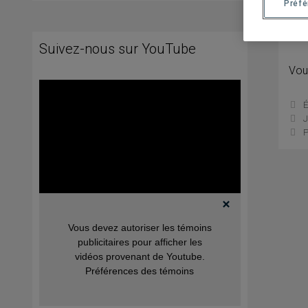
25 
Préf
Suivez-nous sur YouTube
Vou
C
É
J
P
Vous devez autoriser les témoins
publicitaires pour afficher les
vidéos provenant de Youtube.
Préférences des témoins