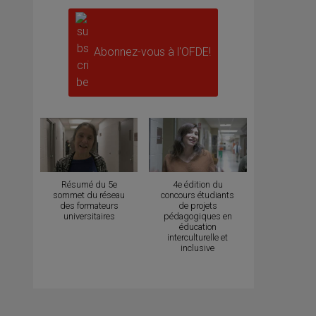
Abonnez-vous à l'OFDE!
Résumé du 5e
4e édition du
sommet du réseau
concours étudiants
des formateurs
de projets
universitaires
pédagogiques en
éducation
interculturelle et
inclusive