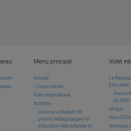
éseau
Menu principal
Volet in
sources
Accueil
Le Réseau 
Éducation 
loques
L’Observatoire
Rencontr
Volet international
du RIED 
Activités
Afrique
Concours étudiant de
Asie (CER
projets pédagogiques en
éducation interculturelle et
Amérique l