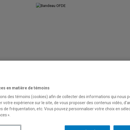
Baromètre: chantiers et groupes de travail par axe
Activi
Nous contacter
ces en matière de témoins
sons des témoins (cookies) afin de collecter des informations qui nous 
r votre expérience sur le site, de vous proposer des contenus vidéo, d’a
 formation du personnel scolaire sur
es de fréquentation, etc. Vous pouvez personnaliser votre choix en séle
ces ».
ligieuse et linguistique dans les u
Mandat