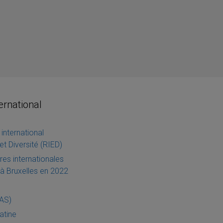
ternational
international
et Diversité (RIED)
es internationales
à Bruxelles en 2022
IAS)
atine