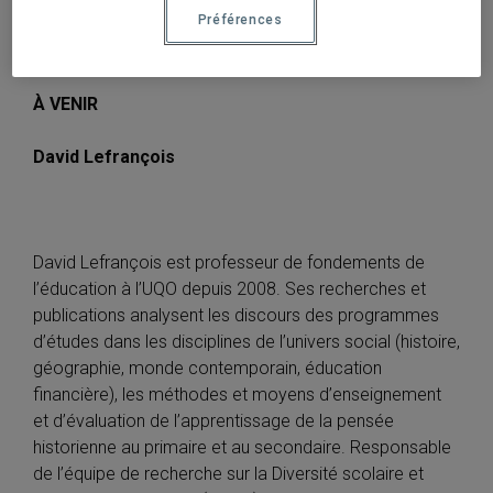
Préférences
Stéphanie Demers
À VENIR
David Lefrançois
David Lefrançois est professeur de fondements de
l’éducation à l’UQO depuis 2008. Ses recherches et
publications analysent les discours des programmes
d’études dans les disciplines de l’univers social (histoire,
géographie, monde contemporain, éducation
financière), les méthodes et moyens d’enseignement
et d’évaluation de l’apprentissage de la pensée
historienne au primaire et au secondaire. Responsable
de l’équipe de recherche sur la Diversité scolaire et