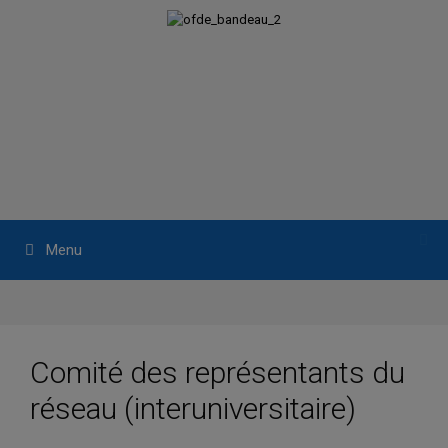
Aller
au
contenu
Menu
Comité des représentants du
réseau (interuniversitaire)