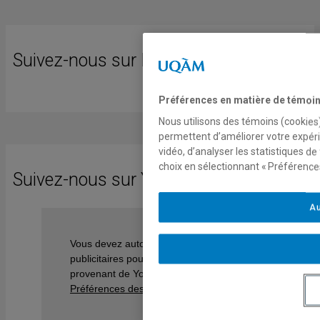
Suivez-nous sur Facebook
Préférences en matière de témoi
Nous utilisons des témoins (cookies)
permettent d’améliorer votre expéri
vidéo, d’analyser les statistiques d
choix en sélectionnant « Préférences
Suivez-nous sur YouTube
Au
Vous devez autoriser les témoins
publicitaires pour afficher les vidéos
provenant de Youtube.
Préférences des témoins