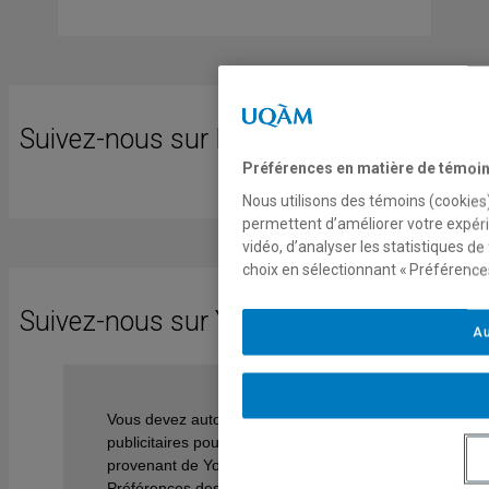
Suivez-nous sur Facebook
Préférences en matière de témoi
Nous utilisons des témoins (cookies)
permettent d’améliorer votre expéri
vidéo, d’analyser les statistiques d
choix en sélectionnant « Préférences
Suivez-nous sur YouTube
Au
Vous devez autoriser les témoins
publicitaires pour afficher les vidéos
provenant de Youtube.
Préférences des témoins