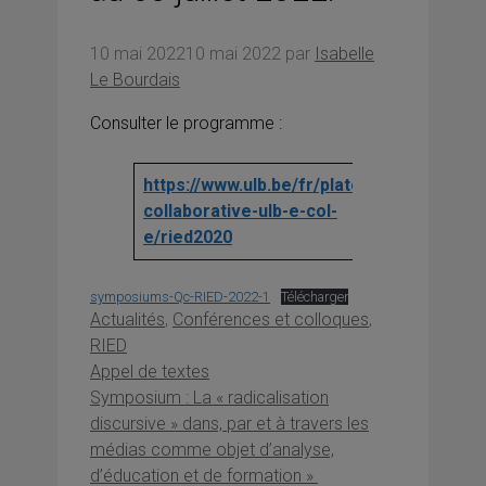
10 mai 2022
10 mai 2022
par
Isabelle
Le Bourdais
Consulter le programme :
https://www.ulb.be/fr/plateforme-
collaborative-ulb-e-col-
e/ried2020
symposiums-Qc-RIED-2022-1
Télécharger
Catégories
Actualités
,
Conférences et colloques
,
RIED
Appel de textes
Symposium : La « radicalisation
discursive » dans, par et à travers les
médias comme objet d’analyse,
d’éducation et de formation »