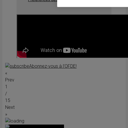
Abonnez-vous à l'OFDE!
«
Prev
1
/
15
Next
»