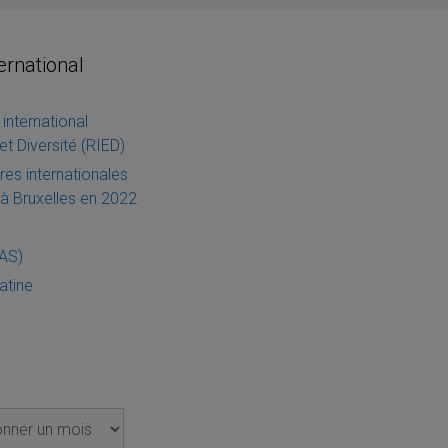
ternational
international
et Diversité (RIED)
es internationales
à Bruxelles en 2022
IAS)
atine
s