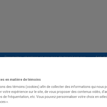
Baromètre: chantiers et groupes de travail par axe
Activit
Nous contacter
ces en matière de témoins
sons des témoins (cookies) afin de collecter des informations qui nous 
ille des travaux dans le champ de l’é
r votre expérience sur le site, de vous proposer des contenus vidéo, d’a
inclusion en éducation et formation
es de fréquentation, etc. Vous pouvez personnaliser votre choix en séle
ces ».