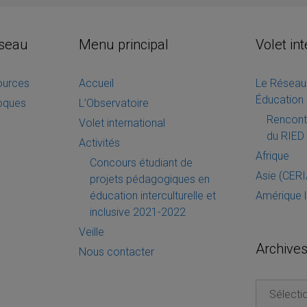
éseau
Menu principal
Volet in
sources
Accueil
Le Réseau 
Éducation 
loques
L’Observatoire
Rencontr
Volet international
du RIED 
Activités
Afrique
Concours étudiant de
Asie (CER
projets pédagogiques en
éducation interculturelle et
Amérique l
inclusive 2021-2022
Veille
Archive
Nous contacter
Archives