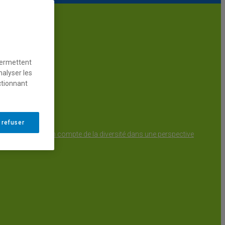
permettent
nalyser les
ctionnant
t en formation
 refuser
ion et de la prise en compte de la diversité dans une perspective