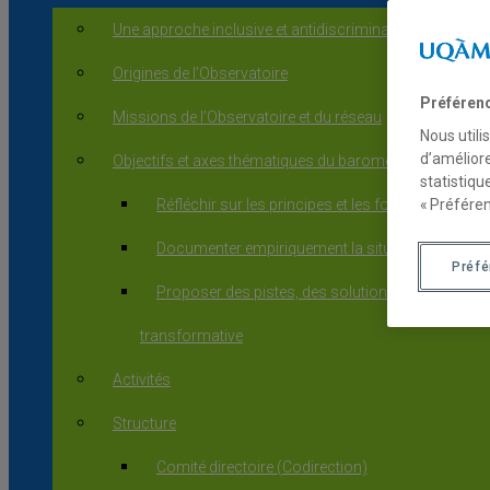
Une approche inclusive et antidiscriminatoire
Origines de l’Observatoire
Préféren
Missions de l’Observatoire et du réseau
Nous utili
d’améliore
Objectifs et axes thématiques du baromètre
statistiqu
Réfléchir sur les principes et les fondements qui s
« Préféren
Documenter empiriquement la situation des droits, 
Préf
Proposer des pistes, des solutions et des pratiques
transformative
Activités
Structure
Comité directoire (Codirection)