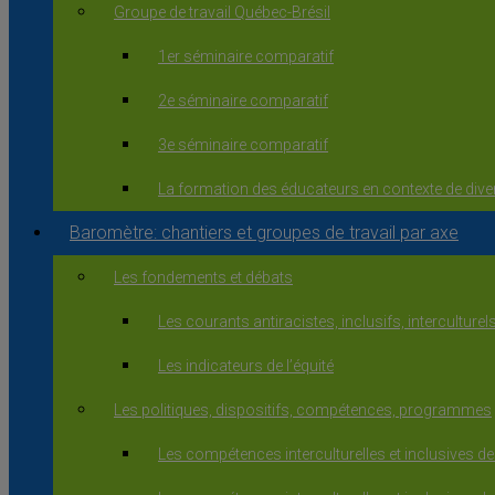
Groupe de travail Québec-Brésil
1er séminaire comparatif
2e séminaire comparatif
3e séminaire comparatif
La formation des éducateurs en contexte de diver
Baromètre: chantiers et groupes de travail par axe
Les fondements et débats
Les courants antiracistes, inclusifs, interculturels
Les indicateurs de l’équité
Les politiques, dispositifs, compétences, programmes
Les compétences interculturelles et inclusives d