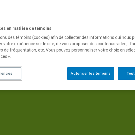
ces en matière de témoins
sons des témoins (cookies) afin de collecter des informations qui nous 
r votre expérience sur le site, de vous proposer des contenus vidéo, d’a
es de fréquentation, etc. Vous pouvez personnaliser votre choix en séle
ous-tendent les droits, l’équité, l’inclusion et la diversité en éducation e
ces ».
de l’équité, de l’inclusion et de la diversité en éducation et en formation
érences
Autoriser les témoins
Tout
 novatrices pour assurer l’effectivité des droits, de l’équité, de l’inclus