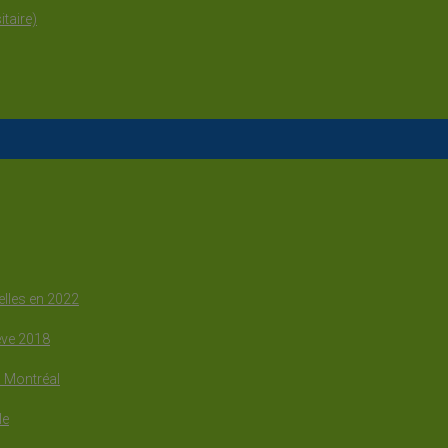
taire)
elles en 2022
ève 2018
à Montréal
le