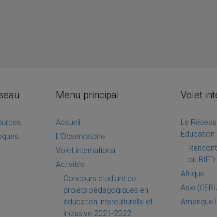
éseau
Menu principal
Volet in
sources
Accueil
Le Réseau 
Éducation 
loques
L’Observatoire
Rencontr
Volet international
du RIED 
Activités
Afrique
Concours étudiant de
Asie (CER
projets pédagogiques en
éducation interculturelle et
Amérique l
inclusive 2021-2022