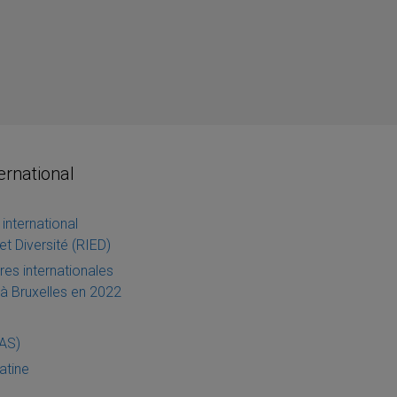
ternational
international
et Diversité (RIED)
es internationales
à Bruxelles en 2022
IAS)
atine