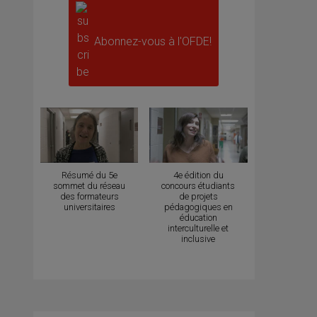
Abonnez-vous à l'OFDE!
Résumé du 5e
4e édition du
sommet du réseau
concours étudiants
des formateurs
de projets
universitaires
pédagogiques en
éducation
interculturelle et
inclusive