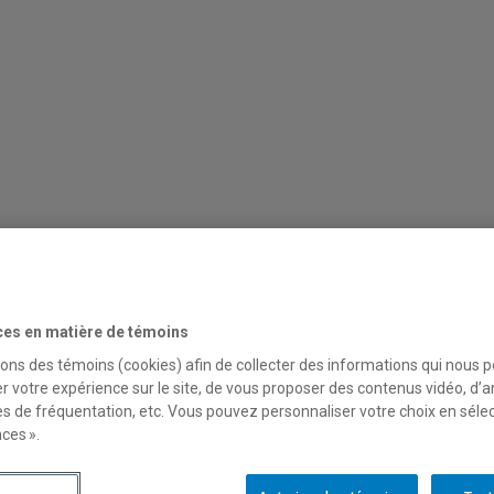
Baromètre: chantiers et groupes de travail par axe
Activi
Nous contacter
ces en matière de témoins
sons des témoins (cookies) afin de collecter des informations qui nous 
r votre expérience sur le site, de vous proposer des contenus vidéo, d’a
ie (CERIAS)
es de fréquentation, etc. Vous pouvez personnaliser votre choix en séle
ces ».
construction