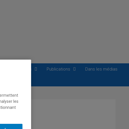
tés transversales
Publications
Dans les médias
permettent
nalyser les
ctionnant