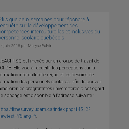
Plus que deux semaines pour répondre à
l’enquête sur le développement des
compétences interculturelles et inclusives du
personnel scolaire québécois
14 juin 2018
par
Maryse Potvin
L’EACIIPSQ est menée par un groupe de travail de
l’OFDE. Elle vise à recueillir les perceptions sur la
formation interculturelle reçue et les besoins de
formation des personnels scolaires, afin de pouvoir
améliorer les programmes universitaires à cet égard.
Le sondage est disponible à l’adresse suivante :
https://limesurvey.uqam.ca/index.php/14512?
newtest=Y&lang=fr
.