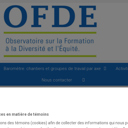
Baromètre: chantiers et groupes de travail par axe
Activi
Nous contacter
Nouvelle publication de l’OFDE: une boîte à
P
outils destinée aux directions
s
ces en matière de témoins
4 février 2020
par
OFDE
Mandat
sons des témoins (cookies) afin de collecter des informations qui nous 
2