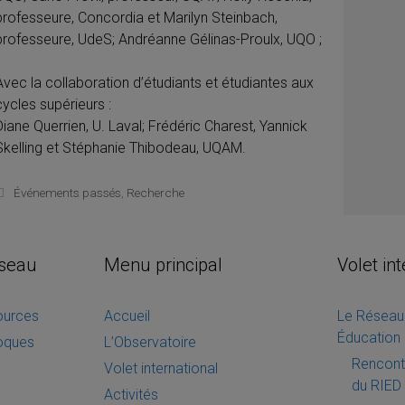
professeure, Concordia et Marilyn Steinbach,
professeure, UdeS; Andréanne Gélinas-Proulx, UQO ;
Avec la collaboration d’étudiants et étudiantes aux
cycles supérieurs :
Diane Querrien, U. Laval; Frédéric Charest, Yannick
Skelling et Stéphanie Thibodeau, UQAM.
Catégories
Événements passés
,
Recherche
éseau
Menu principal
Volet in
sources
Accueil
Le Réseau 
Éducation 
loques
L’Observatoire
Rencontr
Volet international
du RIED 
Activités