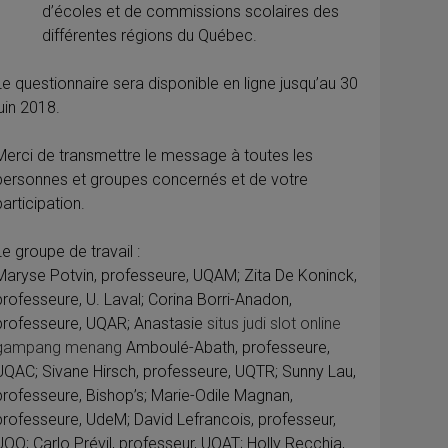
d’écoles et de commissions scolaires des
différentes régions du Québec.
Le questionnaire sera disponible en ligne jusqu’au 30
juin 2018.
Merci de transmettre le message à toutes les
personnes et groupes concernés et de votre
participation.
Le groupe de travail :
Maryse Potvin, professeure, UQAM; Zita De Koninck,
professeure, U. Laval; Corina Borri-Anadon,
professeure, UQAR; Anastasie
situs judi slot online
gampang menang
Amboulé-Abath, professeure,
UQAC; Sivane Hirsch, professeure, UQTR; Sunny Lau,
professeure, Bishop’s; Marie-Odile Magnan,
professeure, UdeM; David Lefrancois, professeur,
UQO; Carlo Prévil, professeur, UQAT; Holly Recchia,