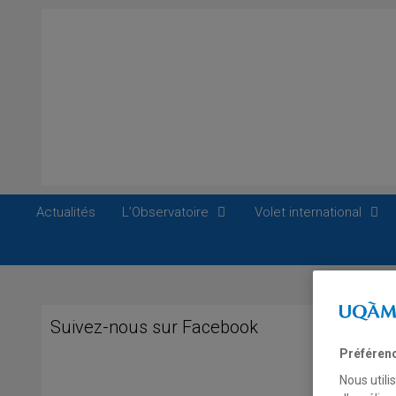
Aller
au
contenu
Actualités
L’Observatoire
Volet international
Suivez-nous sur Facebook
Préféren
2
Nous utili