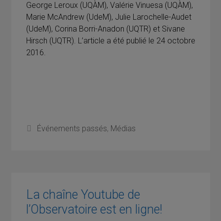
George Leroux (UQÀM), Valérie Vinuesa (UQÀM),
Marie McAndrew (UdeM), Julie Larochelle-Audet
(UdeM), Corina Borri-Anadon (UQTR) et Sivane
Hirsch (UQTR). L’article a été publié le 24 octobre
2016.
Catégories
Événements passés
,
Médias
La chaîne Youtube de
l’Observatoire est en ligne!