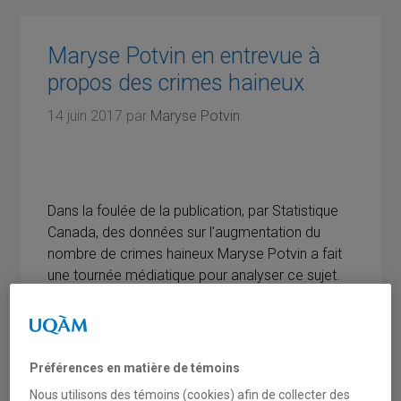
Maryse Potvin en entrevue à
propos des crimes haineux
14 juin 2017
par
Maryse Potvin
Dans la foulée de la publication, par Statistique
Canada, des données sur l’augmentation du
nombre de crimes haineux Maryse Potvin a fait
une tournée médiatique pour analyser ce sujet.
Elle s’est ainsi entretenue dans le cadre de 6
émissions du matin d’Ici Première, le 13 juin
2017, à travers le Canada (Halifax, Edmonton,
Préférences en matière de témoins
Winnipeg, Charlottetown, Toronto et Windsor),
Nous utilisons des témoins (cookies) afin de collecter des