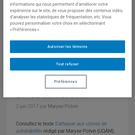
avec Annie Desrochers à l’émission
Le 15/18
,
informations qui nous permettent d’améliorer votre
dans le cadre de l’émission
Radio-Canada cet
expérience sur le site, de vous proposer des contenus vidéo,
après-midi
et à l’émission
24/60 avec Anne-
d’analyser les statistiques de fréquentation, etc. Vous
Marie Dusseault
sur Ici RDI.
pouvez personnaliser votre choix en sélectionnant
« Préférences ».
Autoriser les témoins
Catégories
Événements passés
,
Médias
Tout refuser
Préférences
L’OFDE dans Le Devoir
2 juin 2017
par
Maryse Potvin
Consultez le texte
S’attaquer aux «zones de
vulnérabilité»
rédigé par Maryse Potvin (UQÀM),