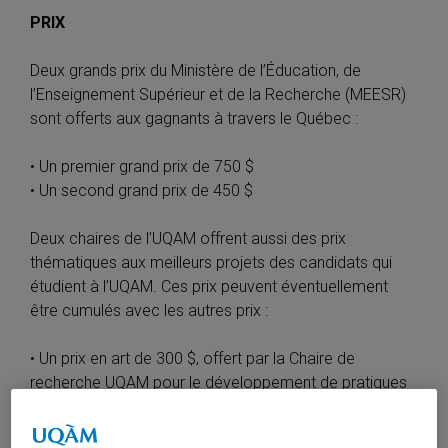
PRIX
Deux grands prix du Ministère de l’Éducation, de
l’Enseignement Supérieur et de la Recherche (MEESR)
sont offerts aux gagnants à travers le Québec :
• Un premier grand prix de 750 $
• Un second grand prix de 450 $
Deux chaires de l’UQAM offrent aussi des prix
thématiques aux meilleurs projets des candidats qui
étudient à l’UQAM. Ces prix peuvent éventuellement
être cumulés avec les autres prix :
• Un prix en art de 300 $, offert par la Chaire de
recherche UQAM pour le développement de pratiques
innovantes en art, culture et mieux-être.