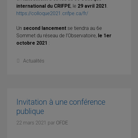
international du CRIFPE
, le
29 avril 2021
.
https://colloque2021.crifpe.ca/fr/
Un
second lancement
se tiendra au 6e
Sommet du réseau de l’Observatoire,
le 1er
octobre 2021
:
Catégories
Actualités
Invitation à une conférence
publique
22 mars 2021
par
OFDE