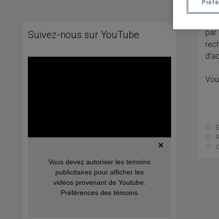
Préf
Le g
la d
par 
Suivez-nous sur YouTube
rech
d’ac
Vou
C
É
R
C
Vous devez autoriser les témoins
publicitaires pour afficher les
vidéos provenant de Youtube.
Préférences des témoins