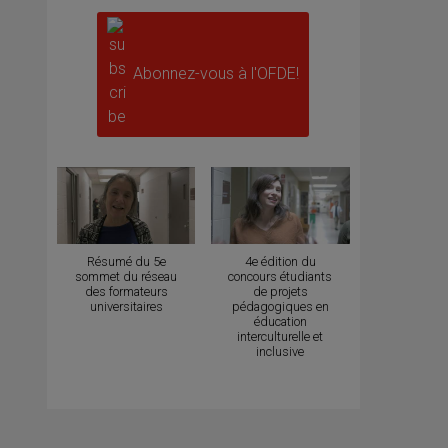
Abonnez-vous à l'OFDE!
Résumé du 5e
4e édition du
sommet du réseau
concours étudiants
des formateurs
de projets
universitaires
pédagogiques en
éducation
interculturelle et
inclusive