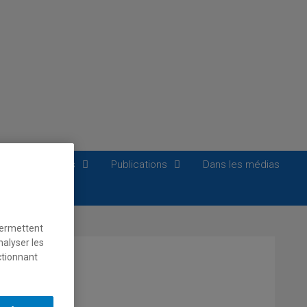
tés transversales
Publications
Dans les médias
permettent
nalyser les
ctionnant