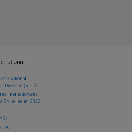
ternational
international
et Diversité (RIED)
es internationales
à Bruxelles en 2022
IAS)
atine