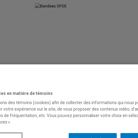
Baromètre: chantiers et groupes de travail par axe
Activi
Nous contacter
ces en matière de témoins
sons des témoins (cookies) afin de collecter des informations qui nous 
r votre expérience sur le site, de vous proposer des contenus vidéo, d’a
 diversité en Mauricie
es de fréquentation, etc. Vous pouvez personnaliser votre choix en séle
ces ».
ctobre 2017
par
Maryse Potvin
Mandat