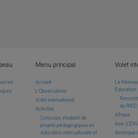
éseau
Menu principal
Volet in
sources
Accueil
Le Réseau 
Éducation 
loques
L’Observatoire
Rencontr
Volet international
du RIED 
Activités
Afrique
Concours étudiant de
Asie (CER
projets pédagogiques en
éducation interculturelle et
Amérique l