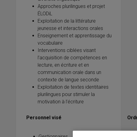
Approches plurilingues et projet
ÉLODiL
Exploitation de la littérature
jeunesse et interactions orales
Enseignement et apprentissage du
vocabulaire
Interventions ciblées visant
l’acquisition de compétences en
lecture, en écriture et en
communication orale dans un
contexte de langue seconde
Exploitation de textes identitaires
plurilingues pour stimuler la
motivation à l’écriture
Personnel visé
Ord
Gestionnaires