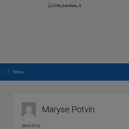
Aller
au
contenu
Menu
Maryse Potvin
Mandat
directrice