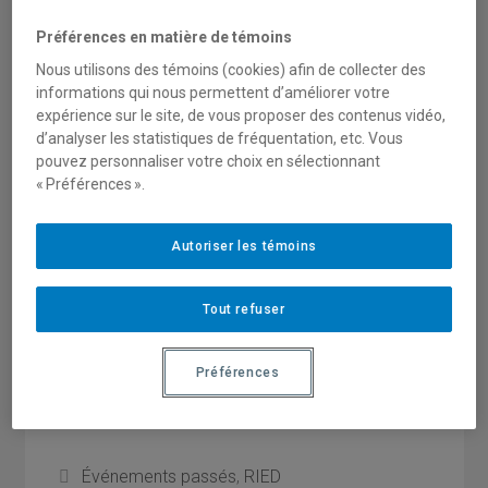
en Belgique
Préférences en matière de témoins
Nous utilisons des témoins (cookies) afin de collecter des
Cet événement se tiendra à Montréal les 26, 27
informations qui nous permettent d’améliorer votre
et 28 octobre 2016 et fait suite à la rencontre
expérience sur le site, de vous proposer des contenus vidéo,
ayant eu lieu à Marseille en octobre 2014. Ce
d’analyser les statistiques de fréquentation, etc. Vous
sera l’occasion de poursuivre l’exploration
pouvez personnaliser votre choix en sélectionnant
comparative des principaux
enjeux et défis
« Préférences ».
actuels
liés à la formation et
l’accompagnement du personnel scolaire sur
Autoriser les témoins
l’équité, la diversité et le vivre ensemble.
Le programme de la rencontre et des
Tout refuser
informations pratiques seront disponible sous
peu.
Préférences
Catégories
Événements passés
,
RIED