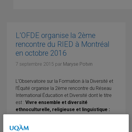
L’OFDE organise la 2ème
rencontre du RIED à Montréal
en octobre 2016
7 septembre 2015
par
Maryse Potvin
L’Observatoire sur la Formation à la Diversité et
l’Équité organise la 2ème rencontre du Réseau
International Éducation et Diversité dont le titre
est :
Vivre ensemble et diversité
ethnoculturelle, religieuse et linguistique :
regards croisés sur les d
éfis, enjeux et
prospectives
en formation du personnel
scolaire
en
France, au Québec, en Suisse et