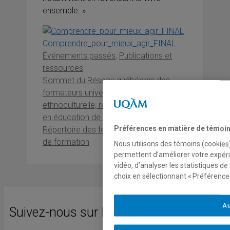
ensemble. »
Comprendre_pour_mieux_agir_FINAL
Catégories
Événements passés
,
Publications et
ressources
Sommet du Réseau québécois des
formateurs universitaires sur la diversité
ethnoculturelle, religieuse et linguistique
en éducation de l’OFDE
Préférences en matière de témoi
Répertoire des formateurs et des offres
de formation
Nous utilisons des témoins (cookies)
permettent d’améliorer votre expéri
vidéo, d’analyser les statistiques d
choix en sélectionnant « Préférences
Au
Suivez-nous sur Facebook